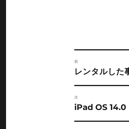
投
前
稿
レンタルした
前
の
ナ
投
ビ
稿:
次
ゲ
iPad OS 14.0
次
の
ー
投
シ