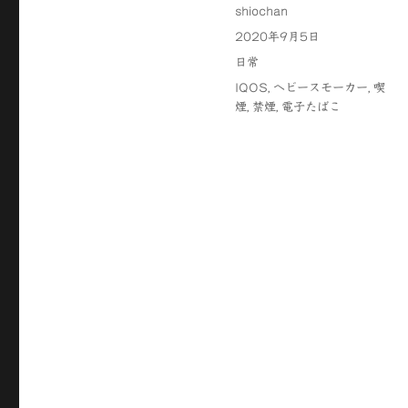
投
shiochan
稿
投
2020年9月5日
者
稿
カ
日常
日:
テ
タ
IQOS
,
ヘビースモーカー
,
喫
ゴ
グ
煙
,
禁煙
,
電子たばこ
リ
ー