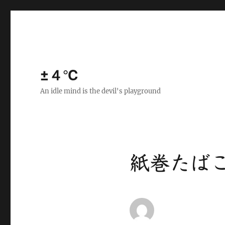
±４℃
An idle mind is the devil's playground
紙巻たばこ