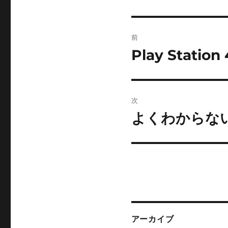
投
前
稿
Play Statio
前
の
ナ
投
ビ
稿:
次
ゲ
よくわからな
次
の
ー
投
シ
稿:
ョ
ン
アーカイブ