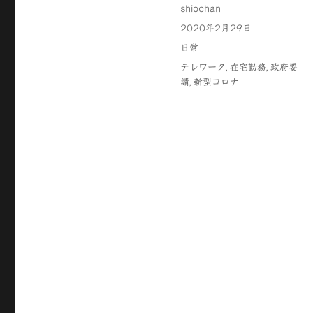
投
shiochan
稿
投
2020年2月29日
者
稿
カ
日常
日:
テ
タ
テレワーク
,
在宅勤務
,
政府要
ゴ
グ
請
,
新型コロナ
リ
ー