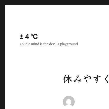
±４℃
An idle mind is the devil's playground
休みやす