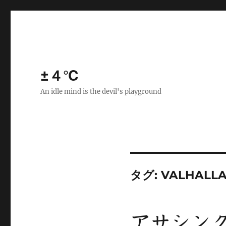
±４℃
An idle mind is the devil's playground
タグ:
VALHALL
アサシン