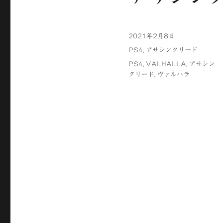
投
2021年2月8日
稿
カ
PS4
,
アサシンクリード
日:
テ
タ
PS4
,
VALHALLA
,
アサシン
ゴ
グ
クリード
,
ヴァルハラ
リ
ー