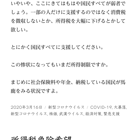
いやいや、ここにきてはもはや国民すべてが弱者で
しょう。一部の人だけに支援するのではなく消費税
を徴収しないとか、所得税を大幅に下げるとかして
欲しい。
とにかく国民すべてに支援してください。
この惨状になってもいまだ所得制限ですか。
まじめに社会保険料や年金、納税している国民が馬
鹿をみる状況ですよ。
投
カ
タ
2020年3月16日
新型コロナウイルス
COVID-19
,
大暴落
,
稿
テ
グ
新型コロナウイルス
,
株価
,
武漢ウイルス
,
経済対策
,
緊急支援
日:
ゴ
リ
ー