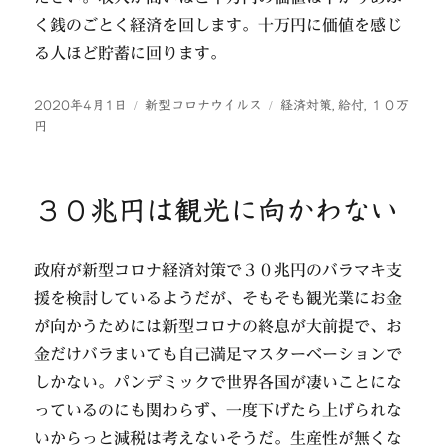
く銭のごとく経済を回します。十万円に価値を感じ
る人ほど貯蓄に回ります。
投
カ
タ
2020年4月1日
新型コロナウイルス
経済対策
,
給付
,
１０万
稿
テ
グ
円
日:
ゴ
リ
ー
３０兆円は観光に向かわない
政府が新型コロナ経済対策で３０兆円のバラマキ支
援を検討しているようだが、そもそも観光業にお金
が向かうためには新型コロナの終息が大前提で、お
金だけバラまいても自己満足マスターベーションで
しかない。パンデミックで世界各国が凄いことにな
っているのにも関わらず、一度下げたら上げられな
いからっと減税は考えないそうだ。生産性が無くな