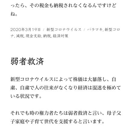
ったら、その税金も納税されなくなるんですけど
ね。
投
カ
タ
2020年3月19日
新型コロナウイルス
バラマキ
,
新型コロ
稿
テ
グ
ナ
,
減税
,
現金支給
,
納税
,
経済対策
日:
ゴ
リ
ー
弱者救済
新型コロナウイルスによって株価は大暴落し、自
粛、自粛で人の往来がなくなり経済は混迷を極めて
いる状況です。
それでも時の権力者たちは弱者救済と言い、母子父
子家庭や子育て世代を支援すると言います。