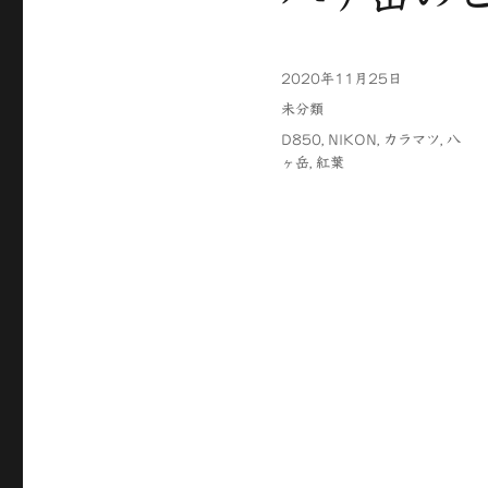
投
2020年11月25日
稿
カ
未分類
日:
テ
タ
D850
,
NIKON
,
カラマツ
,
八
ゴ
グ
ヶ岳
,
紅葉
リ
ー