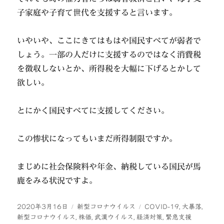
子家庭や子育て世代を支援すると言います。
いやいや、ここにきてはもはや国民すべてが弱者で
しょう。一部の人だけに支援するのではなく消費税
を徴収しないとか、所得税を大幅に下げるとかして
欲しい。
とにかく国民すべてに支援してください。
この惨状になってもいまだ所得制限ですか。
まじめに社会保険料や年金、納税している国民が馬
鹿をみる状況ですよ。
投
カ
タ
2020年3月16日
新型コロナウイルス
COVID-19
,
大暴落
,
稿
テ
グ
新型コロナウイルス
,
株価
,
武漢ウイルス
,
経済対策
,
緊急支援