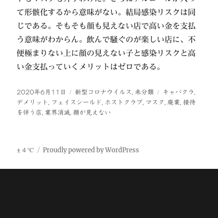
て形骸化するから意味がない。結局感染リスクは同
じである。そもそも顔も見えない店で高い金を支払
う意味がわからん。飲んで騒ぐのが楽しい店に、不
便極まりない上に顔の見えない子と感染リスクと高
い金支払っていくメリットはゼロである。
投
カ
タ
2020年6月11日
新型コロナウイルス
,
未分類
キャバクラ
,
稿
テ
グ
デメリット
,
フェイスシールド
,
ホストクラブ
,
マスク
,
廃業
,
接待
日:
ゴ
を伴う店
,
業界消滅
,
顔が見えない
リ
ー
±４℃
Proudly powered by WordPress