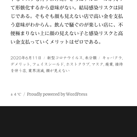
て形骸化するから意味がない。結局感染リスクは同
じである。そもそも顔も見えない店で高い金を支払
う意味がわからん。飲んで騒ぐのが楽しい店に、不
便極まりない上に顔の見えない子と感染リスクと高
い金支払っていくメリットはゼロである。
投
カ
タ
2020年6月11日
新型コロナウイルス
,
未分類
キャバクラ
,
稿
テ
グ
デメリット
,
フェイスシールド
,
ホストクラブ
,
マスク
,
廃業
,
接待
日:
ゴ
を伴う店
,
業界消滅
,
顔が見えない
リ
ー
±４℃
Proudly powered by WordPress