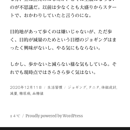
のが不思議だ。以前は少なくとも大盛りからスター
トで、おかわりしていたと言うのにな。
目的地があって歩くのは嫌いじゃないが、ただ歩
く、目的が減量のためという目標のジョギングはま
ったく興味がないし、やる気にもならない。
しかし、歩かないと減らない様な気もしている。そ
れでも現時点ではさらさら歩く気はない。
投
カ
タ
2020年12月11日
生活習慣
ジョギング
,
タニタ
,
体組成計
,
稿
テ
グ
減量
,
糖尿病
,
血糖値
日:
ゴ
リ
ー
±４℃
Proudly powered by WordPress